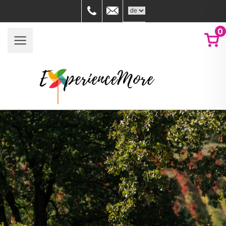
059758880
info@experiencemore.it
0