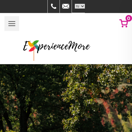
059758880
info@experiencemore.it
0