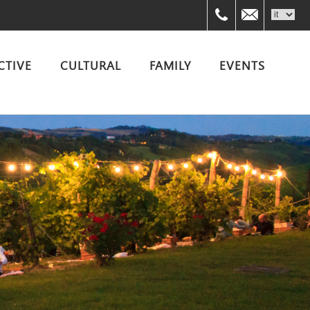
059758880
info@expe
CTIVE
CULTURAL
FAMILY
EVENTS