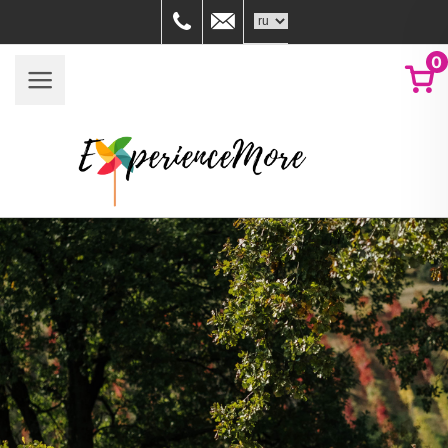
059758880
info@experiencemore.it
0